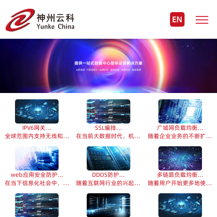
EN
IPV6网关...
SSL编排...
广域网负载均衡...
全球范围内支持无线和互联网的设备日益增多，导致 IPv4 地址快速耗尽。与此同时，IPv6 的普及速度比预计的要慢。...
在当前大数据时代，机构或企业需要保护关键资产免受来自内外部的威胁。但如今大多数流量都进行了加密， 现有安全控制无法根...
随着企业业务的不断扩展，原有系统依然使用IP地址的方式提供系统访问，导致维护和容灾等困难，容易出现DNS单点故障问题...
web应用安全防护...
DDOS防护...
多链路负载均衡...
在当下信息化社会中，网络安全问题愈发重要，每年都会有大量非法攻击侵入网站，对业务造成不可估量的损失，为此必须做到优化...
随着互联网行业的兴起，信息技术的发展为人们带来了诸多便利的同时，也带来了威胁，而其中DDoS就是最具破坏力的攻击方式...
随着用户开始更多地使用互联网来交付其关键业务应用，只保持一条到公共网络的连接链路则意味着频繁的单点故障和脆弱的网络安...