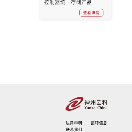
控制器统一存储产品
查看详情
法律申明
招聘信息
联系我们