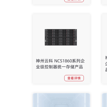
神州云科 NCS1860系列企
业级控制器统一存储产品
查看详情