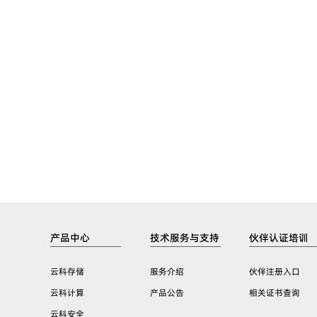
产品中心
技术服务与支持
伙伴认证培训
云科存储
服务介绍
伙伴注册入口
云科计算
产品公告
相关证书查询
云科安全