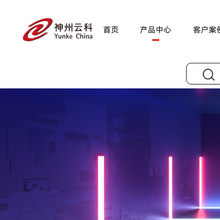
首页
产品中心
客户案