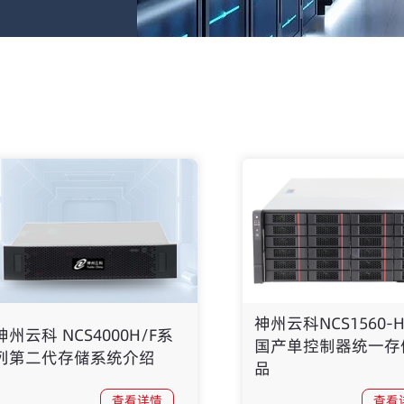
神州云科NCS1560-
神州云科 NCS4000H/F系
国产单控制器统一存
列第二代存储系统介绍
品
查看详情
查看