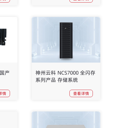
 国产
神州云科 NCS7000 全闪存
系列产品 存储系统
详情
查看详情